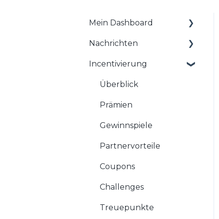
Mein Dashboard
Nachrichten
Allgemeine
Informationen zum
Incentivierung
Überblick
Dashboard
Kampagnen
Überblick
Onboarding
Kalender
Prämien
App Editor
Autopilot
Gewinnspiele
FAQs
Newsletter
Partnervorteile
Push Notification
Coupons
FAQs
Challenges
Treuepunkte