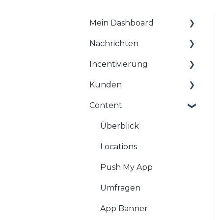
Mein Dashboard
Nachrichten
Allgemeine
Informationen zum
Incentivierung
Überblick
Dashboard
Kunden
Kampagnen
Überblick
Onboarding
Content
Kalender
Prämien
Überblick
App Editor
Autopilot
Gewinnspiele
Kunden
Überblick
FAQs
Newsletter
Partnervorteile
Segmente
Locations
Push Notification
Coupons
Kunden importieren
Push My App
FAQs
Challenges
Kundenlöschungen
Umfragen
Treuepunkte
FAQs
App Banner