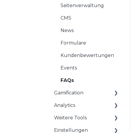
FAQs
Seitenverwaltung
CMS
News
Formulare
Kundenbewertungen
Events
FAQs
Gamification
Analytics
Kalender-Spiele
Weitere Tools
Glücksrad
Überblick
Einstellungen
Blocks
Frequenzstatistik
RKSV Bons